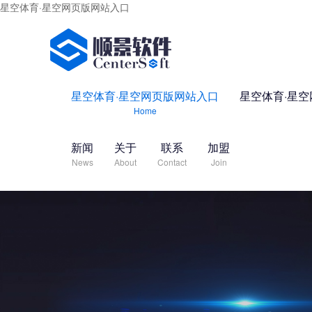
星空体育·星空网页版网站入口
星空体育·星空网页版网站入口
星空体育·星空
Home
新闻
关于
联系
加盟
News
About
Contact
Join