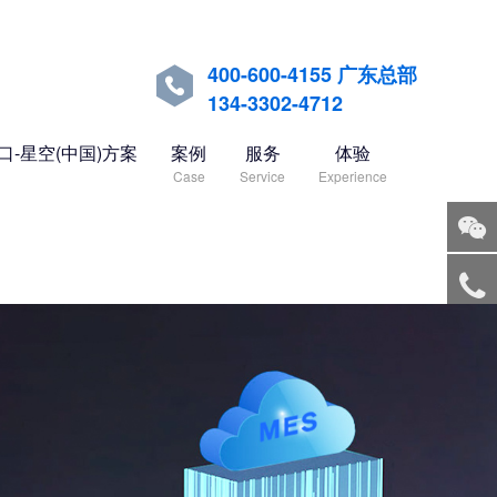
400-600-4155 广东总部

134-3302-4712
-星空(中国)方案
案例
服务
体验
Case
Service
Experience
关注
微信
服务
热线
回到
顶部