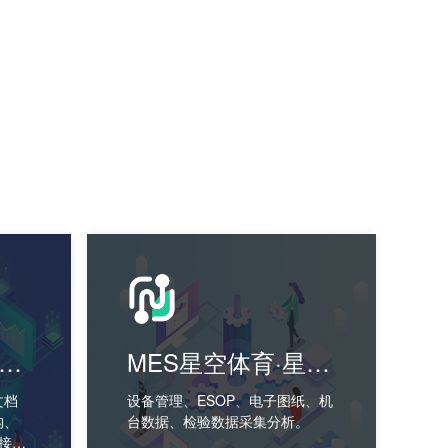
星空
MES星空体育·星空
星
网页版网站入口-星
文档
设备管理、ESOP、电子图纸、机
构、
台数据、检验数据采集分析。
空(中国)
接