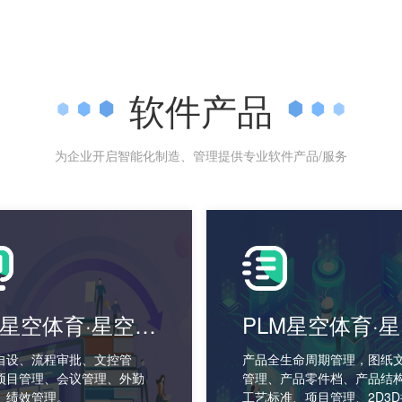
软件产品
为企业开启智能化制造、管理提供专业软件产品/服务
A星空体育·星空网
PLM星空体育·
版网站入口-星空
网页版网站入口-
自设、流程审批、文控管
产品全生命周期管理，图纸
项目管理、会议管理、外勤
管理、产品零件档、产品结
国)
空(中国)
、绩效管理。
工艺标准、项目管理、2D3D