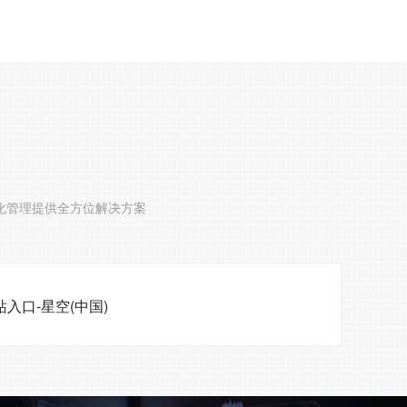
化管理提供全方位解决方案
入口-星空(中国)